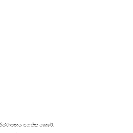
රතිස්ථාපනය සහතික කෙරේ.