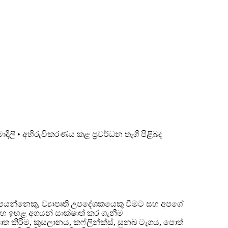
දිලි • අභිරුචිකරණය කළ ප්‍රවර්ධන තෑගි පිළිබඳ
ම් සපයන්නෙකු, ව්‍යාපෘති උපදේශකයෙකු වීමට සහ අපගේ
සහ ඉහළ අගයන් සාක්ෂාත් කර ගැනීම
වෘත කිරීම, කුසලානය, කෆ්ලින්ක්ස්, සුනඛ ටැගය, පොත්