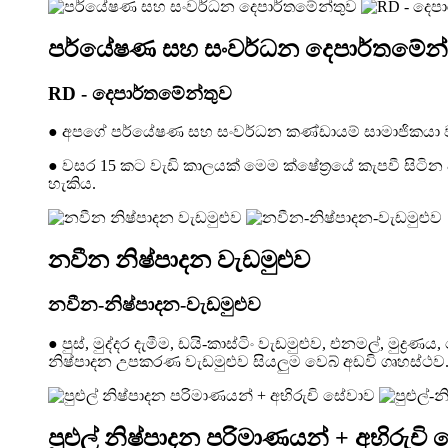
පර්යේෂණ සහ සංවර්ධන දෙපාර්තමේන්
RD - දෙපාර්තමේන්තුව
● අපගේ පර්යේෂණ සහ සංවර්ධන කණ්ඩායම් සාමාජිකයා වසර
● වසර 15 කට වැඩි කාලයක් මෙම ක්ෂේත්‍රයේ කැපවී සිටින 
හැකිය.
නවීන නිෂ්පාදන වැඩමුළුව
නවීන-නිෂ්පාදන-වැඩමුළුව
● පුස්, මුද්දර දැමීම, ඩයි-කාස්ටිං වැඩමුළුව, එනමල්, මුද
නිෂ්පාදන උපකරණ වැඩමුළුව සියලුම වෙබ් අඩවි ගෘහස්ථව
පුළුල් නිෂ්පාදන පරිමාණයන් + අභිරුචි