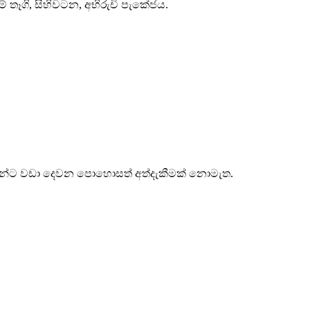
වීම් තෑගි, සිහිවටන, අභිරුචි පැකේජය.
තුරන්ට වඩා දෙවන පොහොසත් අත්දැකීමක් නොමැත.