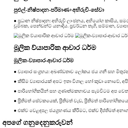
පුළුල්-නිෂ්පාදන-පරිමාණ+අභිරුචි-සේවා
● ප්‍රධාන නිෂ්පාදන: අභිරුචි ලාංඡනය, අභියෝග කාසිය, සමරු,
චුම්බක, පෙන්ඩන්ට් යනාදිය. ප්‍රවර්ධන තෑගි, සම්මාන, ව්‍යා
මූලික ව්යාපාරික ආචාර ධර්ම
මූලික-ව්‍යාපාර-ආචාර ධර්ම
● ව්‍යාපාර සංග්‍රහය: අඛණ්ඩතාව ලෝකය ජය ගනී සහ මිතු
● කිසිම ව්‍යාපාරයක් අපට ඉතා විශාල හෝ කුඩා නොවේ, අපි
● පාරිභෝගිකයින් සහ ගුණාත්මකභාවය සැමවිටම අප වෙත 
● ප්‍රීතිමත් සේවකයෙක්, ප්‍රීතිමත් වැඩ, ප්‍රීතිමත් පාරිභෝගිකයෙක්
● එක්ව වෙළඳපල ජයග්‍රහණය කිරීමට, එක්ව දීප්තිමත් අනාගත
අපගේ ගනුදෙනුකරුවන්