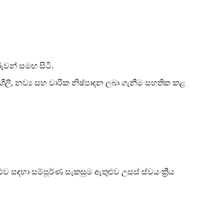
වන් සමඟ සිටී.
ශීලී, නව්‍ය සහ වාරික නිෂ්පාදන ලබා ගැනීම සහතික කළ
ළුව සඳහා සම්පූර්ණ සැකසුම ඇතුළුව උසස් ස්වයංක්‍රීය