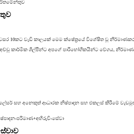
තුව
 10කට වැඩි කාලයක් මෙම ක්ෂේත්‍රයේ විශේෂිත වූ නිර්මාණකරු
අච්චු කාර්මික ශිල්පීන්ට අපගේ පාරිභෝගිකයින්ට වේගය, නිර්මාණ
්‍රණය, ලේසර් සහ අනෙකුත් ආධාරක නිෂ්පාදන සහ එකලස් කිරීමේ වැඩමු
.
 සේවාව