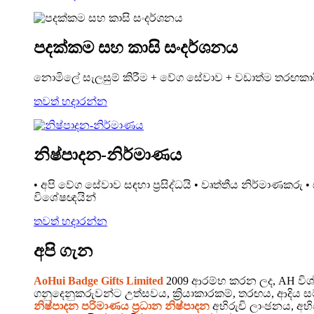
පදක්කම සහ කාසි සංදර්ශනය
නොමිලේ සැලසුම් කිරීම + වේග සේවාව + වඩාත්ම තරඟකාර
තවත් හදාරන්න
නිෂ්පාදන-නිර්මාණය
• අපි වේග සේවාව සඳහා ප්‍රසිද්ධයි • වෘත්තීය නිර්මාණකරු
විශේෂඥයින්
තවත් හදාරන්න
අපි ගැන
AoHui Badge Gifts Limited
2009 ආරම්භ කරන ලද, AH විශ්ව
ගනුදෙනුකරුවන්ට උත්සවය, ක්‍රියාකාරකම්, තරඟය, ආදිය
නිෂ්පාදන පරිමාණය ප්‍රධාන නිෂ්පාදන
අභිරුචි ලාංඡනය, අභි