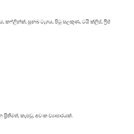
ෆ්ලින්ක්, සුනඛ ටැගය, පිටු සලකුණ, ටයි ක්ලිප්, ෆ්‍රිජ්
රීතිමත්, කැපවූ, අවංක ව්‍යාපාරයක්.