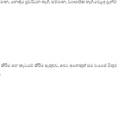
ම්මාන, යනාදිය ප්‍රවර්ධන තෑගි, සම්මාන, ව්‍යාපාරික තෑගි.වෙළඳ දැන්
ම් කිරීම සහ කැටයම් කිරීම ඇතුළුව, අපට අනෙකුත් සම වයසේ මි