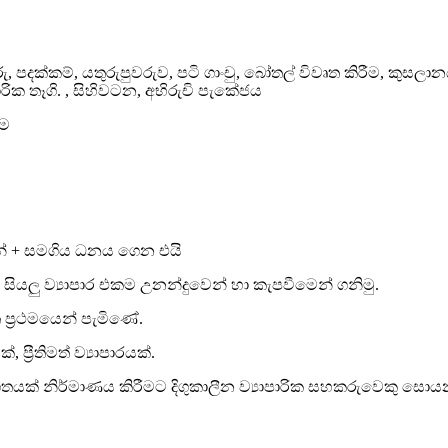
 පදක්කම්, යතුරුපුවරුව, පටි ගාංචු, බෝතල් විවෘත කිරීම, කුසලානය, ක
පාරික තෑගි. , සිහිවටන, අභිරුචි පැකේජය
රන් + සමගිය ධනය ගෙන එයි
 සියලු ව්‍යාපාර එකම උනන්දුවෙන් හා කැපවීමෙන් ගනිමු.
ප්‍රථමයෙන් පැමිණේ.
, ප්‍රීතිමත් ව්‍යාපාරයක්.
යක් නිර්මාණය කිරීමට දිගුකාලීන ව්‍යාපාරික සහකරුවෙකු සොයන ප්‍