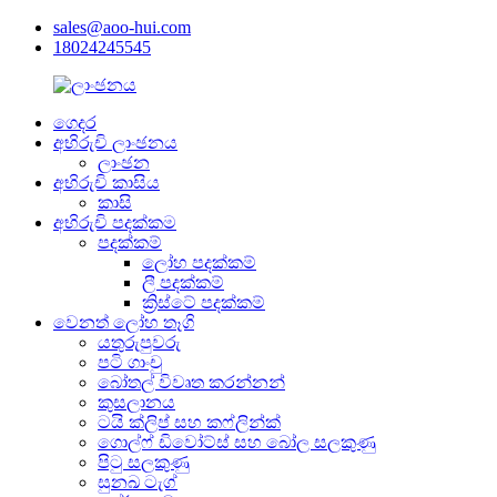
sales@aoo-hui.com
18024245545
ගෙදර
අභිරුචි ලාංඡනය
ලාංඡන
අභිරුචි කාසිය
කාසි
අභිරුචි පදක්කම
පදක්කම්
ලෝහ පදක්කම්
ලී පදක්කම්
ක්‍රිස්ටේ පදක්කම්
වෙනත් ලෝහ තෑගි
යතුරුපුවරු
පටි ගාංචු
බෝතල් විවෘත කරන්නන්
කුසලානය
ටයි ක්ලිප් සහ කෆ්ලින්ක්
ගොල්ෆ් ඩිවෝට්ස් සහ බෝල සලකුණු
පිටු සලකුණු
සුනඛ ටැග්